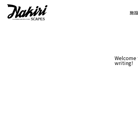
施
Welcome to
writing!